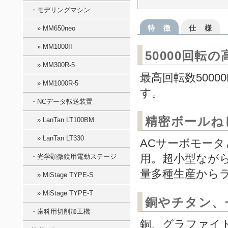
・モデリングマシン
特 徴
仕 様
» MM650neo
» MM1000II
50000回転
» MM300R-5
最高回転数500
» MM1000R-5
す。
・NCデータ転送装置
精密ボールね
» LanTan LT100BM
» LanTan LT330
ACサーボモー
用。超小型なが
・光学顕微鏡用電動ステージ
量多種生産から
» MiStage TYPE-S
» MiStage TYPE-T
銅やチタン、
・歯科用切削加工機
銅、グラファイ