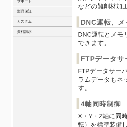
サポート
などの難削材加
製品保証
DNC運転、
カスタム
資料請求
DNC運転とメ
できます。
FTPデータ
FTPデータサ
ラムデータもネ
す。
4軸同時制御
X・Y・Z軸に同
転）を標準装備